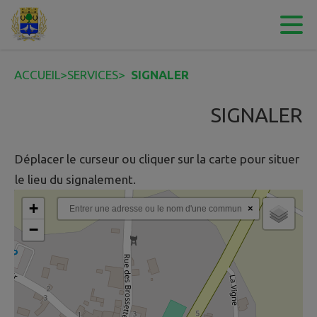
Contenu
Menu
Recherche
Pied de page
ACCUEIL
>
SERVICES
>
SIGNALER
SIGNALER
Déplacer le curseur ou cliquer sur la carte pour situer
le lieu du signalement.
+
×
−