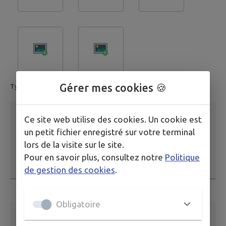
Gérer mes cookies 🍪
Type de fichier accepté: image.
Description
*
Ce site web utilise des cookies. Un cookie est
un petit fichier enregistré sur votre terminal
lors de la visite sur le site.
Pour en savoir plus, consultez notre
Politique
de gestion des cookies
.
Ce champ est obligatoire
Obligatoire
Adresse email
*