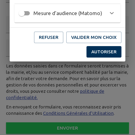
Ce champ est obligatoire. Exemple: nom@exemple.org.
Mesure d'audience (Matomo)
Nom et prénom
REFUSER
VALIDER MON CHOIX
Téléphone
AUTORISER
Les données saisies dans ce formulaire seront transmises à
la mairie, et/ou au service compétent habilité par la mairie,
afin de traiter votre demande. Pour en savoir plus sur la
gestion de vos données personnelles et pour excercer vos
droits, vous pouvez consulter notre
politique de
confidentialité.
En envoyant ce formulaire, vous reconnaissez avoir pris
connaissance des
Conditions Générales d’Utilisation
.
ENVOYER