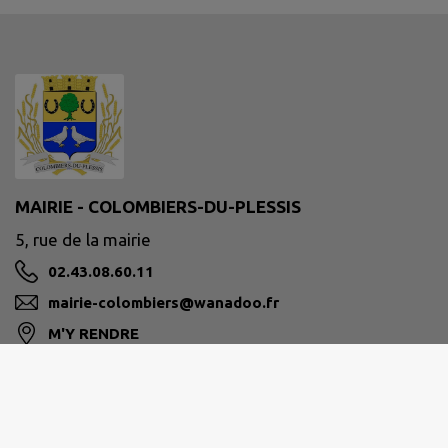
MAIRIE - COLOMBIERS-DU-PLESSIS
5, rue de la mairie
02.43.08.60.11
mairie-colombiers@wanadoo.fr
M'Y RENDRE
www.colombiers-du-plessis.fr