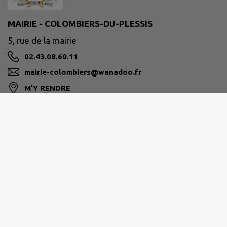
MAIRIE - COLOMBIERS-DU-PLESSIS
5, rue de la mairie
02.43.08.60.11
mairie-colombiers@wanadoo.fr
M'Y RENDRE
www.colombiers-du-plessis.fr
Horaires:
Du lundi au mardi 9h00 à 12h30
Du jeudi au samedi 9h00 à 12h30
Site réalisé par
IntraMuros SAS
|
Mentions légales