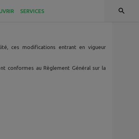
UVRIR
SERVICES
 caractère personnel lorsque vous utilisez le
ité, ces modifications entrant en vigueur
ient conformes au Règlement Général sur la