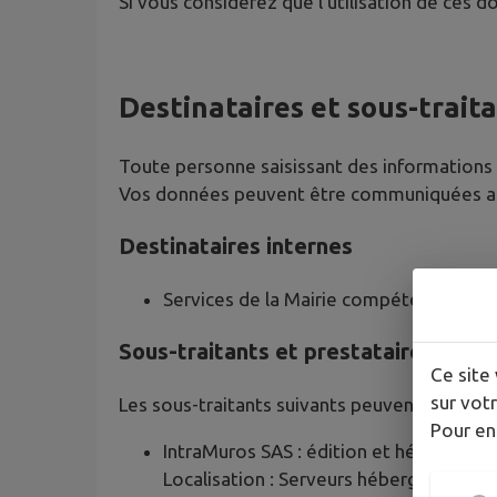
Si vous considérez que l'utilisation de ces 
Destinataires et sous-trait
Toute personne saisissant des informations p
Vos données peuvent être communiquées aux
Destinataires internes
Services de la Mairie compétents selo
Sous-traitants et prestataires tech
Ce site 
sur votr
Les sous-traitants suivants peuvent accéder 
Pour en
IntraMuros SAS : édition et hébergemen
Localisation : Serveurs hébergés par A