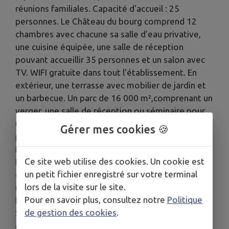
réunions familiales. Capacité d'accueil : 25
personnes. Le Château du bourg comprend 12
chambres avec chacune sa salle d'eau privative,
une cuisine équipée, une salle de réception
pouvant accueillir 35 personnes et un salon avec
TV. WIFI gratuite dans tout l'établissement. En
extérieur, une terrasse avec mobilier de jardin et
un barbecue. Un parc de 16 000 m²,comprenant un
verger, une salle de réception ou séminaire pour
une capacité de 70 personnes; une esplanade
Gérer mes cookies 🍪
pouvant recevoir un barnum lors de réunion
familiale. A disposition, un parking privé et gratuit.
Ce site web utilise des cookies. Un cookie est
Pour vos sorties touristiques, vous pourrez
un petit fichier enregistré sur votre terminal
découvrir le bocage mayennais, en parcourant nos
lors de la visite sur le site.
nombreux sentiers pédestre balisés; le chemin du
Pour en savoir plus, consultez notre
Politique
halage (qui traverse le département). Sainte-
de gestion des cookies
.
Suzanne classé plus beau village de France. Site
des grottes et canyon de Saulges. Après vous