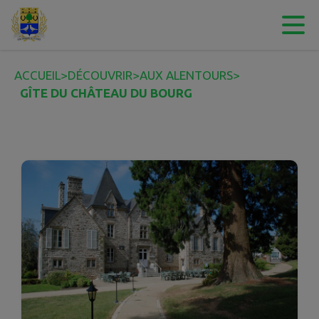
Contenu
Menu
Recherche
Pied de page
ACCUEIL
>
DÉCOUVRIR
>
AUX ALENTOURS
>
GÎTE DU CHÂTEAU DU BOURG