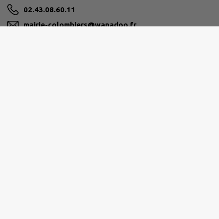
02.43.08.60.11
mairie-colombiers@wanadoo.fr
M'Y RENDRE
www.colombiers-du-plessis.fr
Horaires:
Du lundi au mardi 9h00 à 12h30
Du jeudi au samedi 9h00 à 12h30
Site réalisé par
IntraMuros SAS
|
Mentions légales
|
CGU
|
Politique de confidentialité
|
Accessibilité : partiellement conforme
|
Gérer mes cookies
|
Rechercher
|
Plan du site