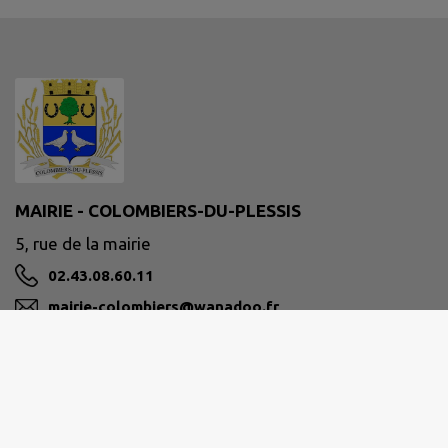
MAIRIE - COLOMBIERS-DU-PLESSIS
5, rue de la mairie
02.43.08.60.11
mairie-colombiers@wanadoo.fr
M'Y RENDRE
www.colombiers-du-plessis.fr