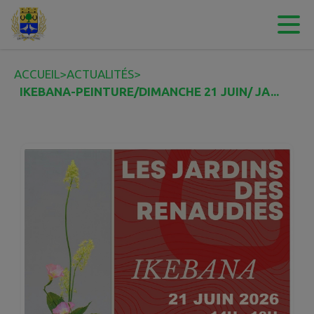
Contenu
Menu
Recherche
Pied de page
ACCUEIL
>
ACTUALITÉS
>
IKEBANA-PEINTURE/DIMANCHE 21 JUIN/ JA...