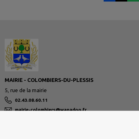
MAIRIE - COLOMBIERS-DU-PLESSIS
5, rue de la mairie
02.43.08.60.11
mairie-colombiers@wanadoo.fr
M'Y RENDRE
www.colombiers-du-plessis.fr