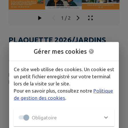
1
/
2
PLAQUETTE 2026/JARDINS
DES RENAUDIES
Gérer mes cookies 🍪
Publié le lundi 04 mai 2026 - Colombiers-du-Plessis
Ce site web utilise des cookies. Un cookie est
La nouvelle plaquette 2026 des Jardins des
un petit fichier enregistré sur votre terminal
Renaudies est arrivée.
lors de la visite sur le site.
Pour en savoir plus, consultez notre
Politique
de gestion des cookies
.
Télécharger la pièce jointe
Obligatoire