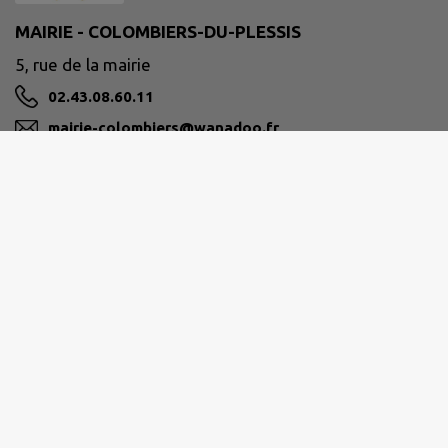
MAIRIE - COLOMBIERS-DU-PLESSIS
5, rue de la mairie
02.43.08.60.11
mairie-colombiers@wanadoo.fr
M'Y RENDRE
www.colombiers-du-plessis.fr
Horaires:
Du lundi au mardi 9h00 à 12h30
Du jeudi au samedi 9h00 à 12h30
Site réalisé par
IntraMuros SAS
|
Mentions légales