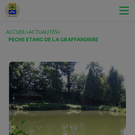
Contenu
Menu
Recherche
Pied de page
ACCUEIL
>
ACTUALITÉS
>
PECHE ETANG DE LA GRAFFARDIERE