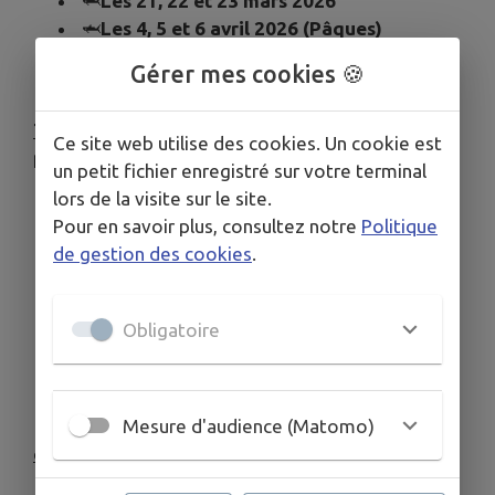
🦈
Les 21, 22 et 23 mars 2026
🦈
Les 4, 5 et 6 avril 2026 (Pâques)
🦈
Les 14, 15, 16, 17 et 18 mai 2026
Gérer mes cookies 🍪
(Ascension)
Tarif
: 7 € la gaule. Le nombre de truites autorisé
Ce site web utilise des cookies. Un cookie est
par pêcheur :
un petit fichier enregistré sur votre terminal
lors de la visite sur le site.
1 gaule : maximum 6 truites par jour
Pour en savoir plus, consultez notre
Politique
2 gaules ou plus : maximum 10 truites par
de gestion des cookies
.
jour
PECHE GRATUITE LE RESTE DE L'ANNEE
Obligatoire
(Samedi, dimanche, lundi et jours fériés)
FERME le mardi, mercredi, jeudi, vendredi
Mesure d'audience (Matomo)
cliquez sur le lien pour visualiser le règlement